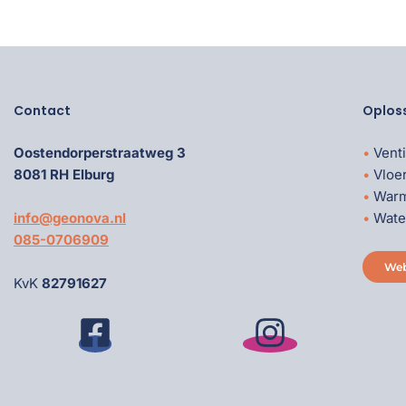
Contact
Oplos
Oostendorperstraatweg 3
Venti
8081 RH Elburg
Vloe
War
info@geonova.nl
Wate
085-0706909
We
KvK
82791627