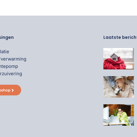
singen
Laatste berich
latie
rverwarming
mtepomp
rzuivering
bshop