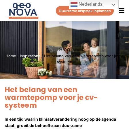
Nederlands
Duurzame afspraak inplannen
Blog
Home
/
Inspirations
/
Het belang van een warmtepomp voor je cv-
systeem
Het belang van een
warmtepomp voor je cv-
systeem
In een tijd waarin klimaatverandering hoog op de agenda
staat, groeit de behoefte aan duurzame