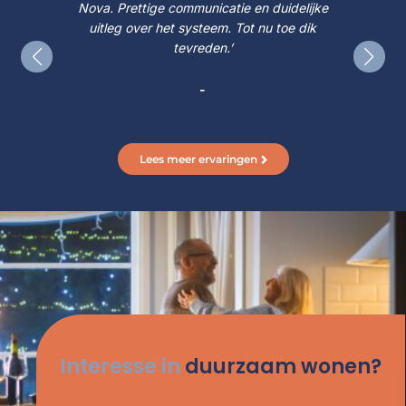
lijke
Nova. Prettige communicatie en duidelijke
Nova
dik
uitleg over het systeem. Tot nu toe dik
ui
tevreden.’
-
Lees meer ervaringen
Interesse in
duurzaam wonen?