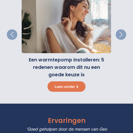
Een warmtepomp installeren: 5
dit
Sch
redenen waarom dit nu een
goede keuze is
Lees verder
Ervaringen
 Geo
‘Goed geholpen door de mensen van Geo
‘Go