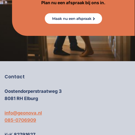
Plan nu een afspraak bij ons in.
Maak nu een afspraak
Contact
Oostendorperstraatweg 3
8081 RH Elburg
info@geonova.nl
085-0706909
KvK
82791627