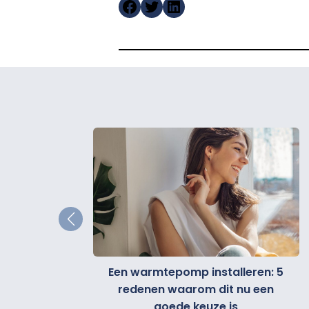
https://www.facebook.
Twitter
LinkedIn
Een warmtepomp installeren: 5
 thuis: dit
redenen waarom dit nu een
elen
goede keuze is