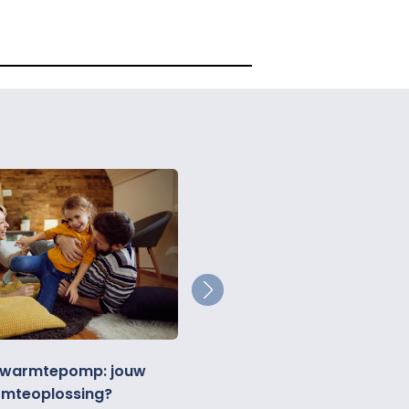
Volledig elektrisch
 warmtepomp: jouw
warmtepomp: compleet 
mteoplossing?
gas af!