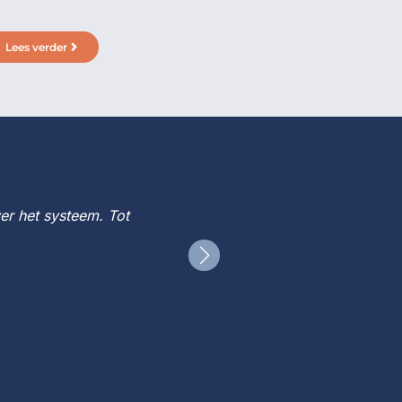
Lees verder
Lees verder
er het systeem. Tot
‘Goed geholpen door d