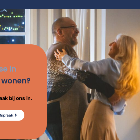
se in
 wonen?
ak bij ons in.
fspraak