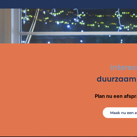
Interes
duurzaam
Plan nu een afspra
Maak nu een a