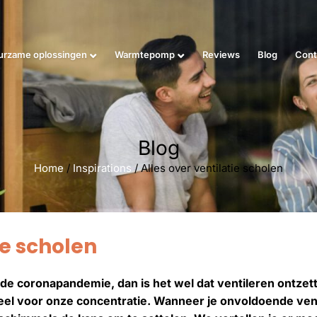
urzame oplossingen
Warmtepomp
Reviews
Blog
Cont
Blog
Home
/
Inspirations
/
Alles over ventilatie scholen
ie scholen
 de coronapandemie, dan is het wel dat ventileren ontzett
eel voor onze concentratie. Wanneer je onvoldoende ventil